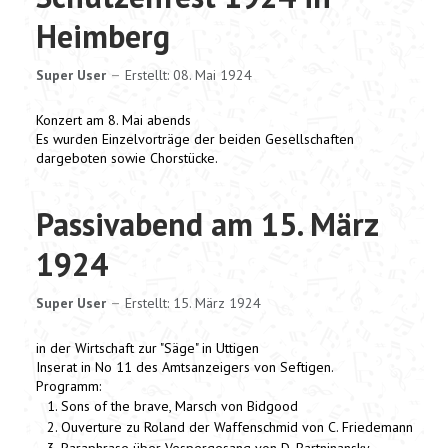
Threema
Heimberg
Share
Aktuelle Seite:
Home
Neuigkeiten
Berichte
Super User
Erstellt: 08. Mai 1924
Konzert am 8. Mai abends
Es wurden Einzelvorträge der beiden Gesellschaften
dargeboten sowie Chorstücke.
Passivabend am 15. März
1924
Super User
Erstellt: 15. März 1924
in der Wirtschaft zur "Säge" in Uttigen
Inserat in No 11 des Amtsanzeigers von Seftigen.
Programm:
Sons of the brave, Marsch von Bidgood
Ouverture zu Roland der Waffenschmid von C. Friedemann