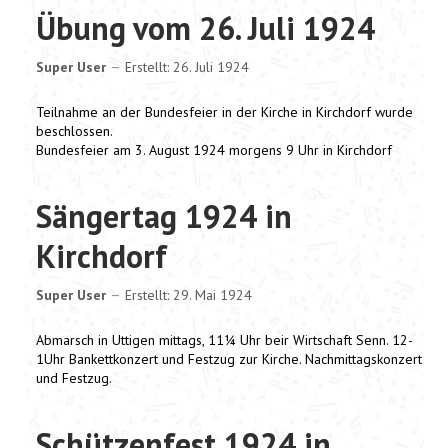
Übung vom 26. Juli 1924
NEUIGKEITEN
Super User
Erstellt: 26. Juli 1924
TERMINE
Teilnahme an der Bundesfeier in der Kirche in Kirchdorf wurde
beschlossen.
MUSIKALISCHES
Bundesfeier am 3. August 1924 morgens 9 Uhr in Kirchdorf
LINKS
Sängertag 1924 in
Kirchdorf
Facebook
Twitter
Super User
Erstellt: 29. Mai 1924
Email
WhatsApp
Abmarsch in Uttigen mittags, 11¼ Uhr beir Wirtschaft Senn. 12-
LinkedIn
1Uhr Bankettkonzert und Festzug zur Kirche. Nachmittagskonzert
Snapchat
und Festzug.
Skype
X
Schützenfest 1924 in