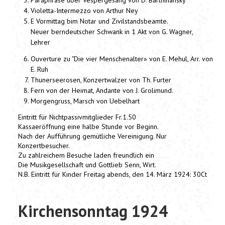
Paraphrase über Vespergesang von D. Bartninansky
Violetta-Intermezzo von Arthur Ney
E Vormittag bim Notar und Zivilstandsbeamte.
Neuer berndeutscher Schwank in 1 Akt von G. Wagner,
Lehrer
Ouverture zu "Die vier Menschenalter» von E. Mehul, Arr. von
E. Ruh
Thunerseerosen, Konzertwalzer von Th. Furter
Fern von der Heimat, Andante von J. Grolimund.
Morgengruss, Marsch von Uebelhart
Eintritt für Nichtpassivmitglieder Fr.1.50
Kassaeröffnung eine halbe Stunde vor Beginn.
Nach der Aufführung gemütliche Vereinigung. Nur
Konzertbesucher.
Zu zahlreichem Besuche laden freundlich ein
Die Musikgesellschaft und Gottlieb Senn, Wirt.
N.B. Eintritt für Kinder Freitag abends, den 14. März 1924: 30Ct
Kirchensonntag 1924