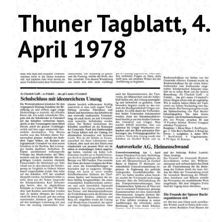
Thuner Tagblatt, 4.
NEUIGKEITEN
April 1978
TERMINE
MUSIKALISCHES
LINKS
Facebook
Twitter
Email
WhatsApp
LinkedIn
Snapchat
Skype
X